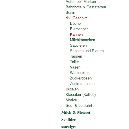
Automobil Marken
Bahnhöfe & Gaststätten
Berlin
div. Geschirr
Becher
Eierbecher
Kannen
Milchkännchen
Saucieren
Schalen und Platten
Tassen
Teller
Vasen
Werbeteller
Zuckerdosen
Zuckerschalen
Initialen
Klassiker (Kaffee)
Motive
See- & Luftfahrt
Milch & Meierei
Schilder
sonstiges