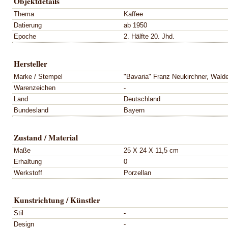
Objektdetails
Thema
Kaffee
Datierung
ab 1950
Epoche
2. Hälfte 20. Jhd.
Hersteller
Marke / Stempel
"Bavaria" Franz Neukirchner, Wald
Warenzeichen
-
Land
Deutschland
Bundesland
Bayern
Zustand / Material
Maße
25 X 24 X 11,5 cm
Erhaltung
0
Werkstoff
Porzellan
Kunstrichtung / Künstler
Stil
-
Design
-