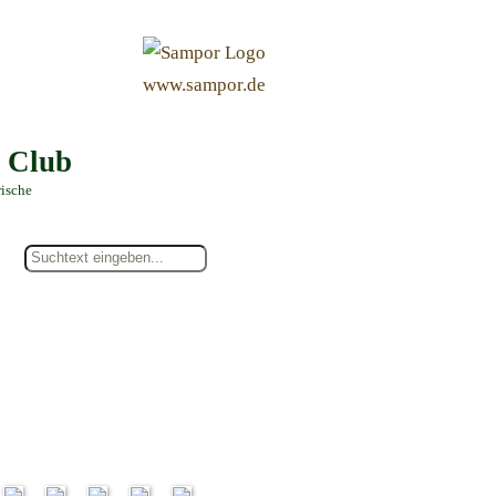
&
www.sampor.de
e Club
rische