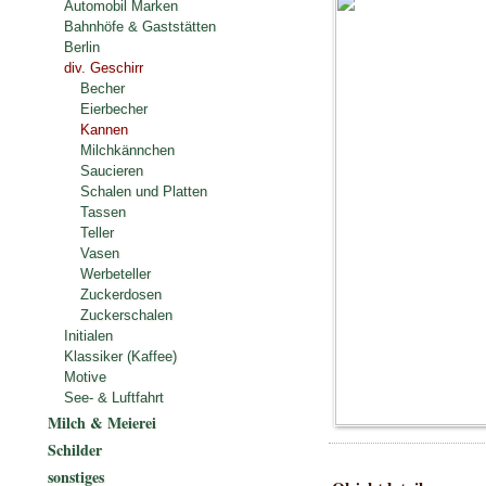
Automobil Marken
Bahnhöfe & Gaststätten
Berlin
div. Geschirr
Becher
Eierbecher
Kannen
Milchkännchen
Saucieren
Schalen und Platten
Tassen
Teller
Vasen
Werbeteller
Zuckerdosen
Zuckerschalen
Initialen
Klassiker (Kaffee)
Motive
See- & Luftfahrt
Milch & Meierei
Schilder
sonstiges