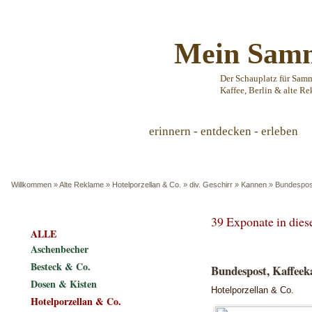
Mein Samm
Der Schauplatz für Sam
Kaffee, Berlin & alte Re
erinnern - entdecken - erleben
Willkommen
»
Alte Reklame
»
Hotelporzellan & Co.
»
div. Geschirr
»
Kannen
»
Bundespost
39 Exponate in die
ALLE
Aschenbecher
Besteck & Co.
Bundespost, Kaffeek
Dosen & Kisten
Hotelporzellan & Co.
Hotelporzellan & Co.