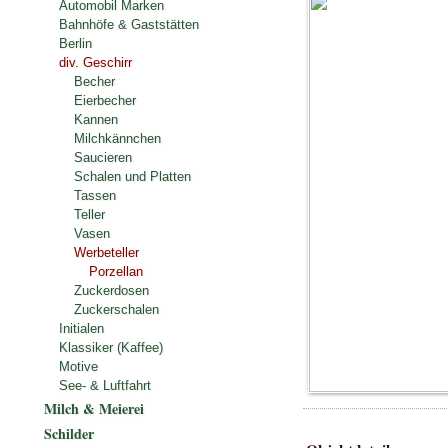
Automobil Marken
Bahnhöfe & Gaststätten
Berlin
div. Geschirr
Becher
Eierbecher
Kannen
Milchkännchen
Saucieren
Schalen und Platten
Tassen
Teller
Vasen
Werbeteller
Porzellan
Zuckerdosen
Zuckerschalen
Initialen
Klassiker (Kaffee)
Motive
See- & Luftfahrt
Milch & Meierei
Schilder