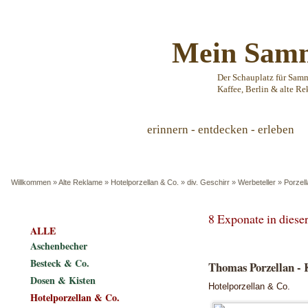
Mein Samm
Der Schauplatz für Sam
Kaffee, Berlin & alte Re
erinnern - entdecken - erleben
Willkommen
»
Alte Reklame
»
Hotelporzellan & Co.
»
div. Geschirr
»
Werbeteller
»
Porzell
8 Exponate in dies
ALLE
Aschenbecher
Besteck & Co.
Thomas Porzellan - 
Dosen & Kisten
Hotelporzellan & Co.
Hotelporzellan & Co.