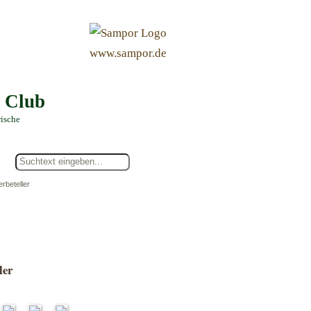
&
www.sampor.de
e Club
rische
rbeteller
ler