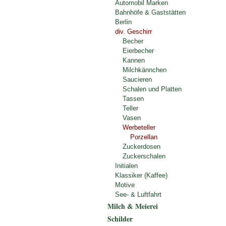
Automobil Marken
Bahnhöfe & Gaststätten
Berlin
div. Geschirr
Becher
Eierbecher
Kannen
Milchkännchen
Saucieren
Schalen und Platten
Tassen
Teller
Vasen
Werbeteller
Porzellan
Zuckerdosen
Zuckerschalen
Initialen
Klassiker (Kaffee)
Motive
See- & Luftfahrt
Milch & Meierei
Schilder