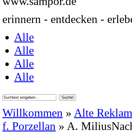
www.sampor.de
erinnern - entdecken - erleb
Alle
Alle
Alle
Alle
Willkommen
»
Alte Rekla
f. Porzellan
»
A. MiliusNach