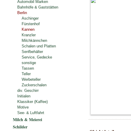
Automobil Marken
Bahnhöfe & Gaststätten
Berlin
Aschinger
Fürstenhof
Kannen
Kranzler
Milchkännchen
Schalen und Platten
Senfbehälter
Service, Gedecke
sonstige
Tassen
Teller
Werbeteller
Zuckerschalen
div. Geschirr
Initialen
Klassiker (Kaffee)
Motive
See- & Luftfahrt
Milch & Meierei
Schilder