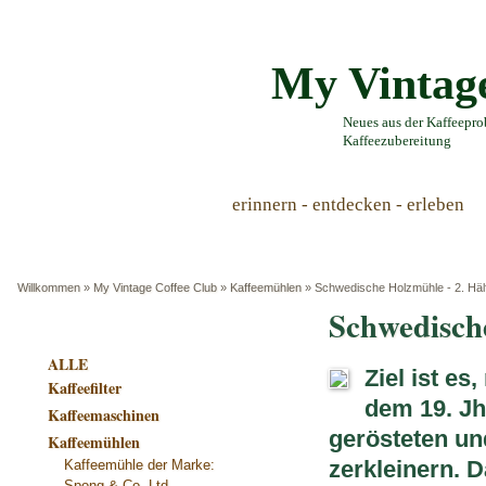
My Vintag
Neues aus der Kaffeeprob
Kaffeezubereitung
erinnern - entdecken - erleben
Willkommen
»
My Vintage Coffee Club
»
Kaffeemühlen
»
Schwedische Holzmühle - 2. Hälf
Schwedische
ALLE
Ziel ist e
Kaffeefilter
dem 19. Jhd
Kaffeemaschinen
gerösteten u
Kaffeemühlen
zerkleinern. 
Kaffeemühle der Marke:
Spong & Co. Ltd.