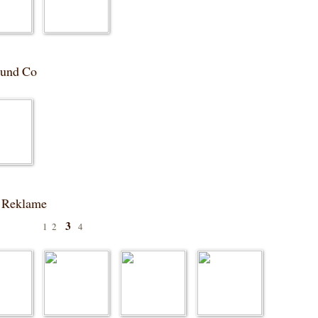
 und Co
e Reklame
3
1
2
4