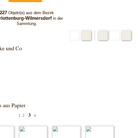
227
Objekt(e) aus dem Bezirk
rlottenburg-Wilmersdorf
in der
Sammlung.
ke und Co
 aus Papier
3
1
2
4